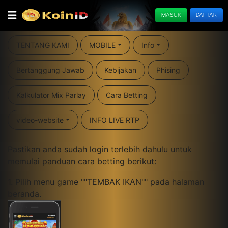
MASUK
DAFTAR
TENTANG KAMI
MOBILE
Info
Bertanggung Jawab
Kebijakan
Phising
Kalkulator Mix Parlay
Cara Betting
video-website
INFO LIVE RTP
Pastikan anda sudah login terlebih dahulu untuk
memulai panduan cara betting berikut:
1. Pilih menu game ""TEMBAK IKAN"" pada halaman
beranda.