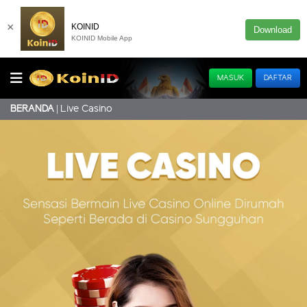
×
KOINID
Download
KOINID Mobile App
MASUK
DAFTAR
Live Casino
BERANDA