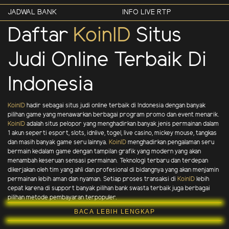
JADWAL BANK
INFO LIVE RTP
Daftar
KoinID
Situs
Judi Online Terbaik Di
Indonesia
KoinID
hadir sebagai situs judi online terbaik di Indonesia dengan banyak
pilihan game yang menawarkan berbagai program promo dan event menarik.
KoinID
adalah situs pelopor yang menghadirkan banyak jenis permainan dalam
1 akun seperti esport, slots, idnlive, togel, live casino, mickey mouse, tangkas
dan masih banyak game seru lainnya.
KoinID
menghadirkan pengalaman seru
bermain kedalam game dengan tampilan grafik yang modern yang akan
menambah keseruan sensasi permainan. Teknologi terbaru dan terdepan
dikerjakan oleh tim yang ahli dan profesional di bidangnya yang akan menjamin
permainan lebih aman dan nyaman. Setiap proses transaksi di
KoinID
lebih
cepat karena di support banyak pilihan bank swasta terbaik juga berbagai
pilihan metode pembayaran terpopuler.
BACA LEBIH LENGKAP