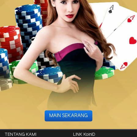
MAIN SEKARANG
TENTANG KAMI
LINK KoinID