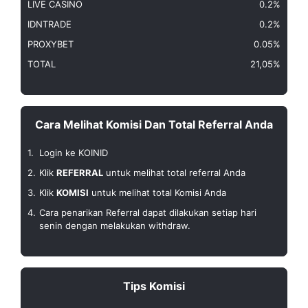
LIVE CASINO
0.2%
IDNTRADE
0.2%
PROXYBET
0.05%
TOTAL
21,05%
Cara Melihat Komisi Dan Total Referral Anda
1.
Login ke KOINID
2.
Klik
REFERRAL
untuk melihat total referral Anda
3.
Klik
KOMISI
untuk melihat total Komisi Anda
4.
Cara penarikan Referral dapat dilakukan setiap hari
senin dengan melakukan withdraw.
Tips Komisi