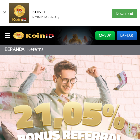
×
KOINID
Download
KOINID Mobile App
MASUK
DAFTAR
Referral
BERANDA