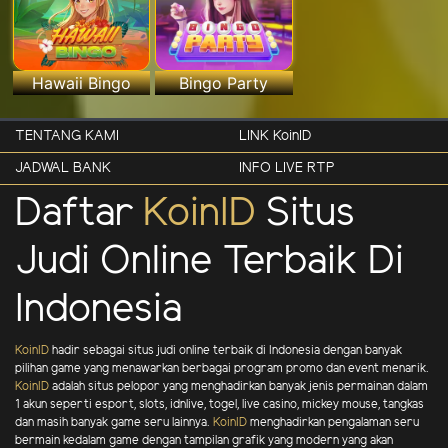
Hawaii Bingo
Bingo Party
TENTANG KAMI
LINK KoinID
JADWAL BANK
INFO LIVE RTP
Daftar
KoinID
Situs
Judi Online Terbaik Di
Indonesia
KoinID
hadir sebagai situs judi online terbaik di Indonesia dengan banyak
pilihan game yang menawarkan berbagai program promo dan event menarik.
KoinID
adalah situs pelopor yang menghadirkan banyak jenis permainan dalam
1 akun seperti esport, slots, idnlive, togel, live casino, mickey mouse, tangkas
dan masih banyak game seru lainnya.
KoinID
menghadirkan pengalaman seru
bermain kedalam game dengan tampilan grafik yang modern yang akan