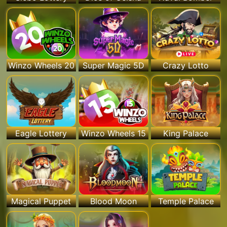
Winzo Wheels 20
Super Magic 5D
Crazy Lotto
Eagle Lottery
Winzo Wheels 15
King Palace
Magical Puppet
Blood Moon
Temple Palace