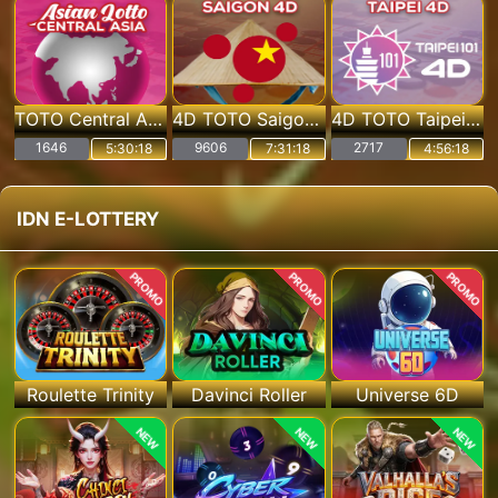
TOTO Central Asia
4D TOTO Saigon POOLS
4D TOTO Taipei POOLS
1646
9606
2717
5:30:16
7:31:16
4:56:16
IDN E-LOTTERY
PROMO
PROMO
PROMO
Roulette Trinity
Davinci Roller
Universe 6D
NEW
NEW
NEW