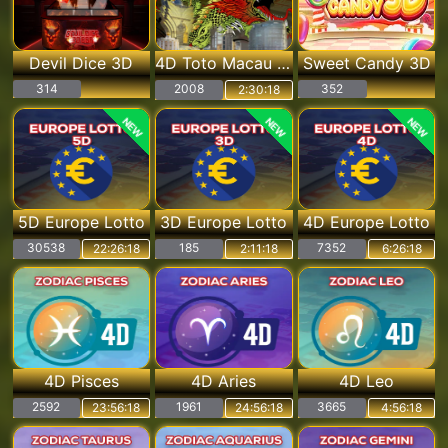
Devil Dice 3D
4D Toto Macau Pools
Sweet Candy 3D
314
2008
352
2:30:16
NEW
NEW
NEW
5D Europe Lotto
3D Europe Lotto
4D Europe Lotto
30538
185
7352
22:26:16
2:11:16
6:26:16
4D Pisces
4D Aries
4D Leo
2592
1961
3665
23:56:16
24:56:16
4:56:16